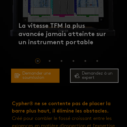
La vitesse TFM la plus
La vitesse TFM la plus
avancée jamais atteinte sur
avancée jamais atteinte sur
La configuration phased
un instrument portable
un instrument portable
array la plus avancée —
jusqu’à 64:128, où que vous
soyez
Demander une
Demandez à un
soumission
expert
Cypher® ne se contente pas de placer la
barre plus haut, il élimine les obstacles.
Créé pour combler le fossé croissant entre les
exigences en matière d'inspection et l'expertise