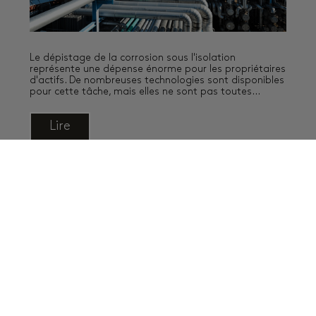
Le dépistage de la corrosion sous l'isolation
représente une dépense énorme pour les propriétaires
d'actifs. De nombreuses technologies sont disponibles
pour cette tâche, mais elles ne sont pas toutes
...
Lire
Derniers articles de blog