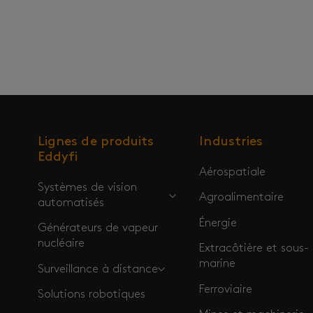
Lignes de produits
Industries
Eddyfi
Aérospatiale
Systèmes de vision
Agroalimentaire
automatisés
Énergie
Générateurs de vapeur
nucléaire
Extracôtière et sous-
marine
Surveillance à distance
Ferroviaire
Solutions robotiques