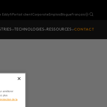
 Eddyfi
Portail client
Corporate
Emplois
Blogue
Français
STRIES
TECHNOLOGIES
RESSOURCES
CONTACT
ur améliorer
ez plus
protection de la