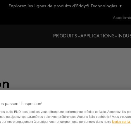
Explorez les lignes de produits d’Eddyfi Technologies ▼
Académie
PRODUITS
APPLICATIONS
INDU
on
s passent l'inspection!
os outils END, ces cookies vous offrent une performance précise et fiable. Acceptez-les po
nce ou ajustez les paramètres selon vos préférences. Aucune faille cachée ici! Vous trouver
ns sur notre engagement à protéger vos renseignements personnels dans notre
Notice sur la 