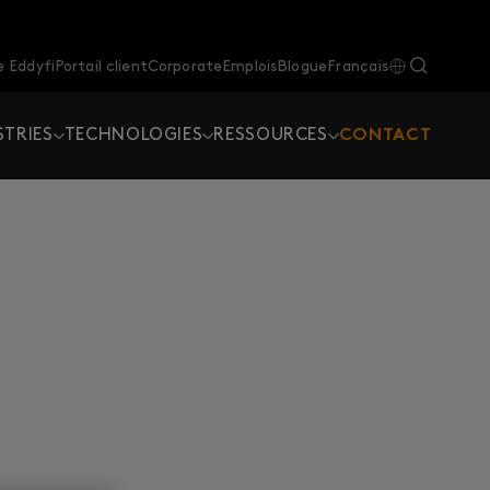
 Eddyfi
Portail client
Corporate
Emplois
Blogue
Français
STRIES
TECHNOLOGIES
RESSOURCES
CONTACT