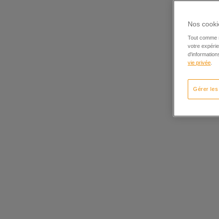
Nos cookie
Tout comme n
votre expérie
d'informatio
vie privée
.
Gérer les