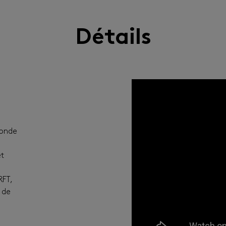
Détails
sonde
et
RFT,
 de