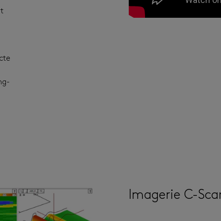
t
ecte
ng-
Imagerie C-Sca