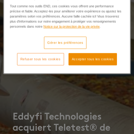
Tout comme nos outils END, ces cookies vous offrent une performance
précise et fiable. Acceptez-les pour améliorer votre expérience ou ajustez les
paramètres selon vos préférences. Aucune faille cachée ici! Vous trouverez
plus d'informations sur notre engagement à protéger vos renseignements
personnels dans notre
Notice sur la protection de la vie privée
.
Gérer les préférences
Refuser tous les cookies
Accepter tous les cookies
Eddyfi Technologies
acquiert Teletest® de