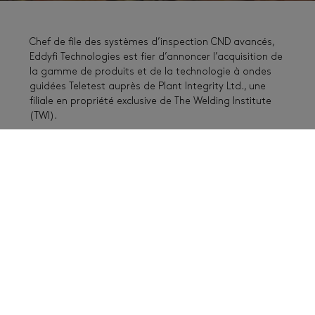
Chef de file des systèmes d’inspection CND avancés,
Eddyfi Technologies est fier d’annoncer l’acquisition de
la gamme de produits et de la technologie à ondes
guidées Teletest auprès de Plant Integrity Ltd., une
filiale en propriété exclusive de The Welding Institute
(TWI).
Basés à Cambridge (Royaume-Uni), TWI et Plant
Integrity développent, fabriquent et commercialisent
le système de contrôles non-destructifs (CND) à
ondes guidées Teletest® Focus depuis 20 ans. La
technologie Teletest utilise des ultrasons à ondes
guidées de longue portée pour détecter la corrosion
dans les canalisations et les pipelines.
Dans le cadre de la transaction, Eddyfi a créé l'unité
commerciale "Teletest" pour concevoir, fabriquer,
vendre et servir la technologie à ondes guidées à
l'échelle mondiale. Les ventes et le service pour les
instruments Focus, le logiciel WaveScan™, les anneaux