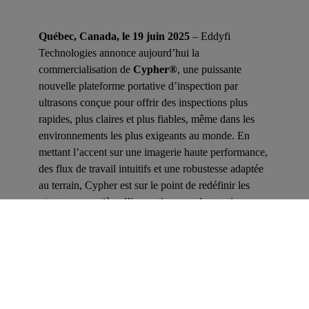
Québec, Canada, le 19 juin 2025
– Eddyfi
Technologies annonce aujourd’hui la
commercialisation de
Cypher®
, une puissante
nouvelle plateforme portative d’inspection par
ultrasons conçue pour offrir des inspections plus
rapides, plus claires et plus fiables, même dans les
environnements les plus exigeants au monde. En
mettant l’accent sur une imagerie haute performance,
des flux de travail intuitifs et une robustesse adaptée
au terrain, Cypher est sur le point de redéfinir les
attentes en matière d’inspection non destructive
avancée.
« Cypher est une réponse directe aux besoins
exprimés par nos clients : plus de rapidité, plus de
clarté et moins d’obstacles dans le processus
d’inspection, »
a déclaré
Dominic Giguère
, Chef de