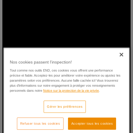
Nos cookies passent l'inspection!
Tout comme nos outils END, ces cookies vous offrent une performance
précise et fiable. Acceptez-les pour améliorer votre expérience ou ajustez les
paramètres selon vos préférences. Aucune faille cachée ici! Vous trouverez
plus d'informations sur notre engagement à protéger vos renseignements
personnels dans notre
Notice sur la protection de la vie privée
.
Gérer les préférences
Refuser tous les cookies
Accepter tous les cookies