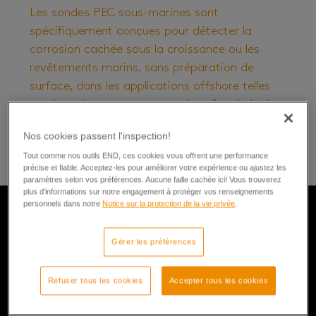
Les sondes PEC sous-marines sont
spécifiquement conçues pour détecter la
corrosion cachée sous la croissance ou les
revêtements marins, sans préparation de
surface, dans les applications offshore telles
que les colonnes montantes, les piles de jetée,
les caissons, les systèmes de tuyauterie sous-
Nos cookies passent l'inspection!
marine et les inspections des conducteurs.
Tout comme nos outils END, ces cookies vous offrent une performance
précise et fiable. Acceptez-les pour améliorer votre expérience ou ajustez les
paramètres selon vos préférences. Aucune faille cachée ici! Vous trouverez
plus d'informations sur notre engagement à protéger vos renseignements
personnels dans notre
Notice sur la protection de la vie privée
.
Caractéristiques
Gérer les préférences
Refuser tous les cookies
Accepter tous les cookies
Applications profondes en mer